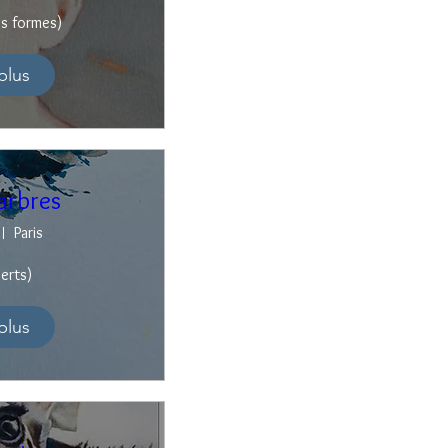
es formes)
plus
arbres
Paris
erts)
plus