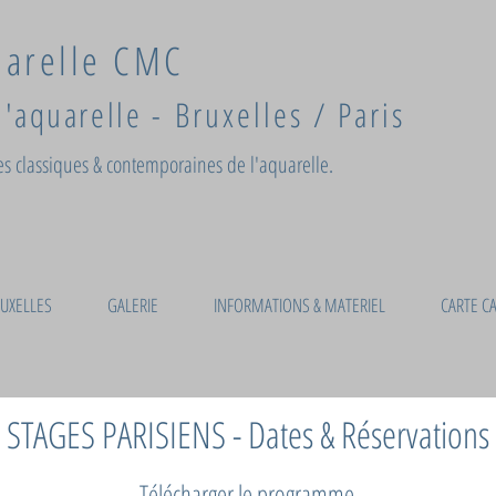
uarelle CMC
d'aquarelle -
Bruxelles / Paris
s classiques & contemporaines de l'aquarelle.
UXELLES
GALERIE
INFORMATIONS & MATERIEL
CARTE C
STAGES PARISIENS - Dates & Réservations
Télécharger le programme