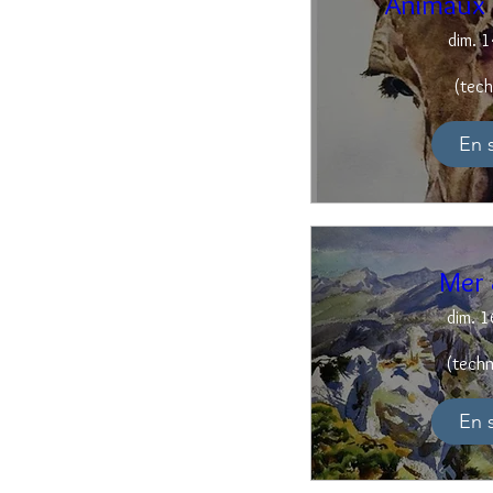
Animaux 
dim. 1
(tech
En 
Mer 
dim. 1
(techn
En 