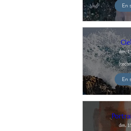
En 
Cie
dim. 1
(techn
En 
Portr
dim. 1