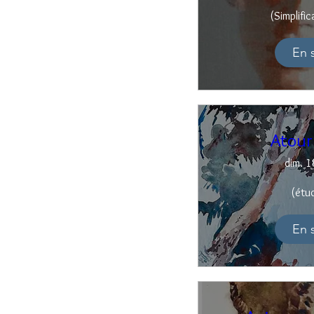
(Simplifi
En 
Atour
dim. 1
(étu
En 