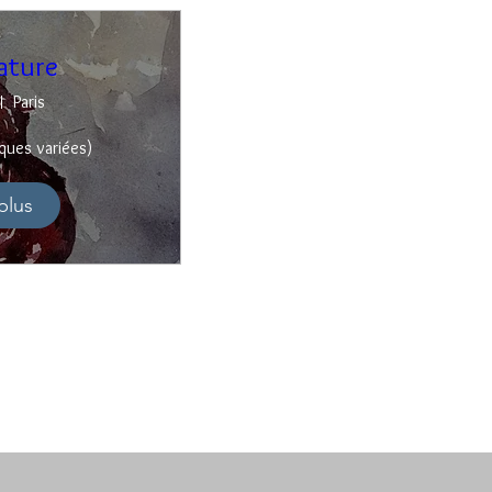
ature
Paris
iques variées)
plus