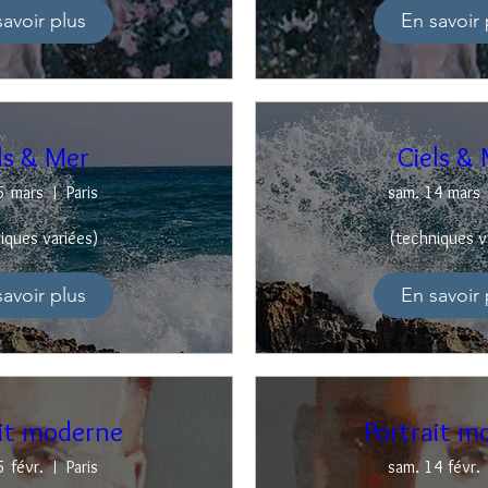
savoir plus
En savoir 
ls & Mer
Ciels &
5 mars
Paris
sam. 14 mars
iques variées)
(techniques v
savoir plus
En savoir 
ait moderne
Portrait m
5 févr.
Paris
sam. 14 févr.