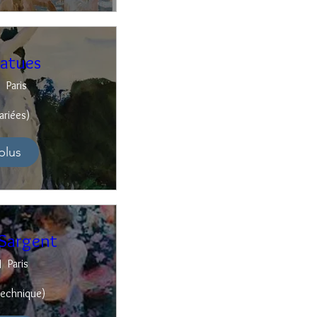
tatues
Paris
ariées)
plus
 Sargent
Paris
technique)