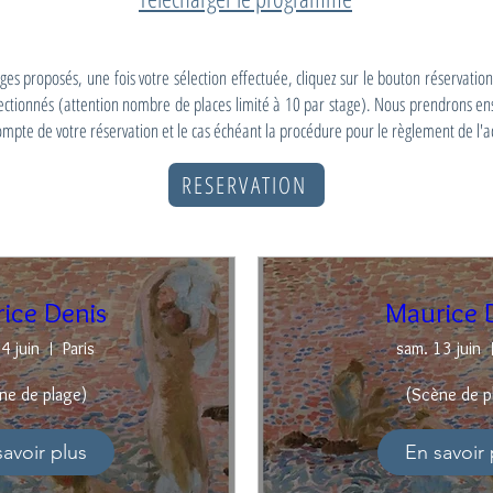
tages proposés, une fois votre sélection effectuée, cliquez sur le bouton réservatio
lectionnés (attention nombre de places limité à 10 par stage). Nous prendrons ens
ompte de votre réservation et le cas échéant la procédure pour le règlement de l'
RESERVATION
ice Denis
Maurice 
4 juin
Paris
sam. 13 juin
ne de plage)
(Scène de p
savoir plus
En savoir 