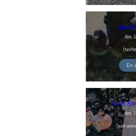
Jardi
dim. 
(techn
En 
John Si
dim. 1
(son univ