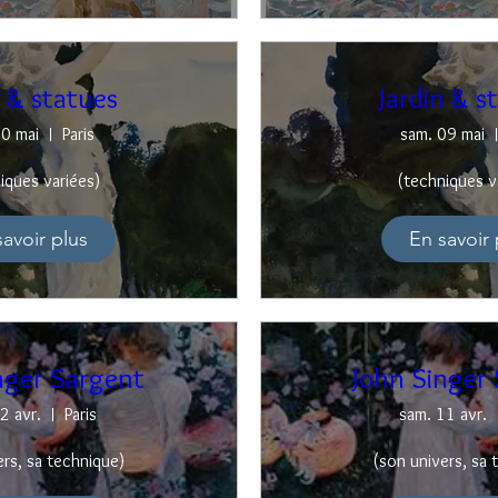
n & statues
Jardin & s
10 mai
Paris
sam. 09 mai
iques variées)
(techniques v
savoir plus
En savoir 
nger Sargent
John Singer
2 avr.
Paris
sam. 11 avr.
ers, sa technique)
(son univers, sa 