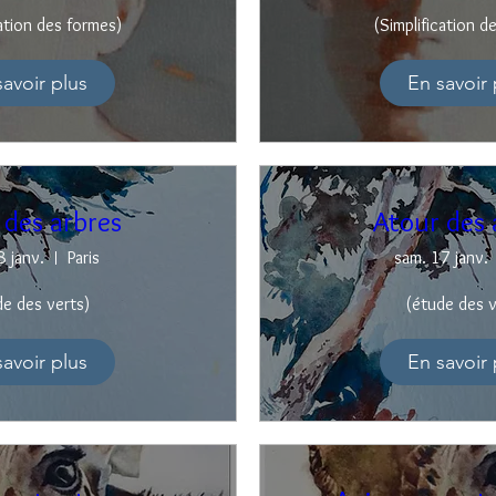
cation des formes)
(Simplification d
savoir plus
En savoir 
 des arbres
Atour des 
8 janv.
Paris
sam. 17 janv.
de des verts)
(étude des v
savoir plus
En savoir 