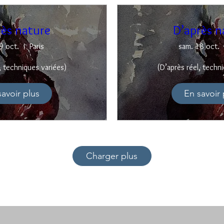
rès nature
D’après n
9 oct.
Paris
sam. 18 oct.
, techniques variées)
(D’après réel, techn
savoir plus
En savoir 
Charger plus