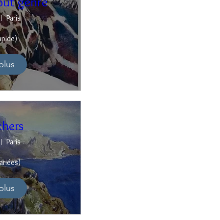
out genre
Paris
apide)
plus
chers
Paris
ariées)
plus