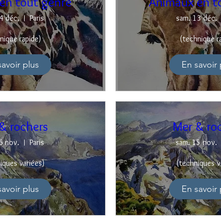
en tout genre
Animaux en t
4 déc.
Paris
sam. 13 déc.
nique rapide)
(technique r
savoir plus
En savoir 
& rochers
Mer & ro
6 nov.
Paris
sam. 15 nov.
iques variées)
(techniques v
savoir plus
En savoir 