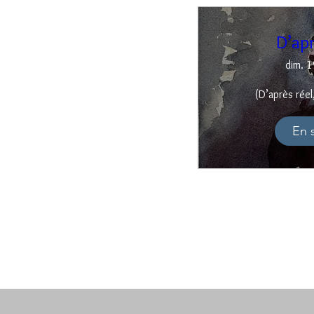
D’ap
dim. 1
(D’après réel
En 