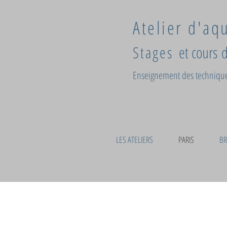
Atelier d'aq
S
tages
et
cours
Enseignement des technique
LES ATELIERS
PARIS
BR