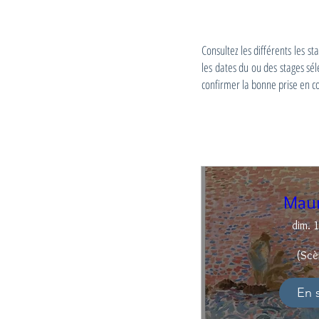
Consultez les différents les s
les dates du ou des stages sé
confirmer la bonne prise en c
Maur
dim. 1
(Scè
En 