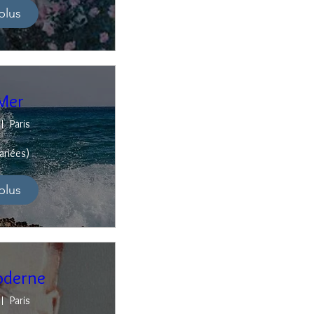
plus
 Mer
Paris
ariées)
plus
oderne
Paris