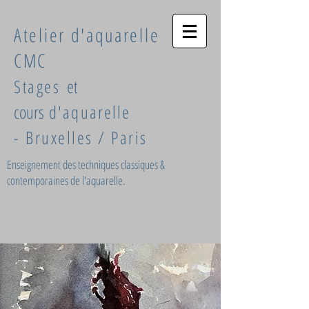
Atelier d'aquarelle
CMC
S
tages
et
cours
d'aquarelle
-
Bruxelles / Paris
Enseignement des techniques classiques &
contemporaines de l'aquarelle.